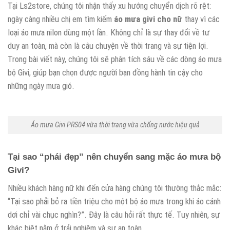
Tại Ls2store, chúng tôi nhận thấy xu hướng chuyển dịch rõ rệt:
ngày càng nhiều chị em tìm kiếm
áo mưa givi cho nữ
thay vì các
loại áo mưa nilon dùng một lần. Không chỉ là sự thay đổi về tư
duy an toàn, mà còn là câu chuyện về thời trang và sự tiện lợi.
Trong bài viết này, chúng tôi sẽ phân tích sâu về các dòng áo mưa
bộ Givi, giúp bạn chọn được người bạn đồng hành tin cậy cho
những ngày mưa gió.
Áo mưa Givi PRS04 vừa thời trang vừa chống nước hiệu quả
Tại sao “phái đẹp” nên chuyển sang mặc áo mưa bộ
Givi?
Nhiều khách hàng nữ khi đến cửa hàng chúng tôi thường thắc mắc:
“Tại sao phải bỏ ra tiền triệu cho một bộ áo mưa trong khi áo cánh
dơi chỉ vài chục nghìn?”. Đây là câu hỏi rất thực tế. Tuy nhiên, sự
khác biệt nằm ở trải nghiệm và sự an toàn.