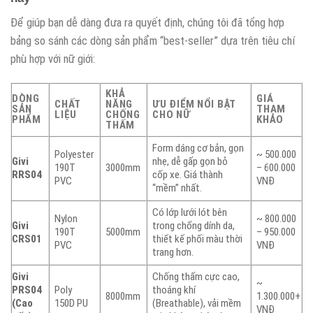
Để giúp bạn dễ dàng đưa ra quyết định, chúng tôi đã tổng hợp
bảng so sánh các dòng sản phẩm “best-seller” dựa trên tiêu chí
phù hợp với nữ giới:
KHẢ
DÒNG
GIÁ
CHẤT
NĂNG
ƯU ĐIỂM NỔI BẬT
SẢN
THAM
LIỆU
CHỐNG
CHO NỮ
PHẨM
KHẢO
THẤM
Form dáng cơ bản, gọn
Polyester
~ 500.000
Givi
nhẹ, dễ gấp gọn bỏ
190T
3000mm
– 600.000
RRS04
cốp xe. Giá thành
PVC
VNĐ
“mềm” nhất.
Có lớp lưới lót bên
Nylon
~ 800.000
Givi
trong chống dính da,
190T
5000mm
– 950.000
CRS01
thiết kế phối màu thời
PVC
VNĐ
trang hơn.
Givi
Chống thấm cực cao,
~
PRS04
Poly
thoáng khí
8000mm
1.300.000+
(Cao
150D PU
(Breathable), vải mềm
VNĐ