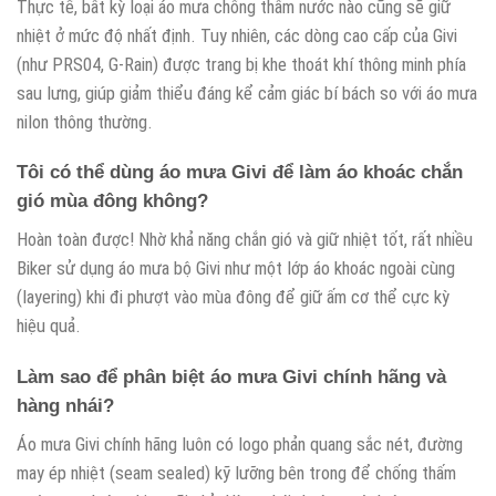
Thực tế, bất kỳ loại áo mưa chống thấm nước nào cũng sẽ giữ
nhiệt ở mức độ nhất định. Tuy nhiên, các dòng cao cấp của Givi
(như PRS04, G-Rain) được trang bị khe thoát khí thông minh phía
sau lưng, giúp giảm thiểu đáng kể cảm giác bí bách so với áo mưa
nilon thông thường.
Tôi có thể dùng áo mưa Givi để làm áo khoác chắn
gió mùa đông không?
Hoàn toàn được! Nhờ khả năng chắn gió và giữ nhiệt tốt, rất nhiều
Biker sử dụng áo mưa bộ Givi như một lớp áo khoác ngoài cùng
(layering) khi đi phượt vào mùa đông để giữ ấm cơ thể cực kỳ
hiệu quả.
Làm sao để phân biệt áo mưa Givi chính hãng và
hàng nhái?
Áo mưa Givi chính hãng luôn có logo phản quang sắc nét, đường
may ép nhiệt (seam sealed) kỹ lưỡng bên trong để chống thấm