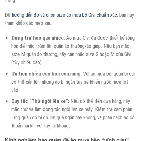
trang.
Để
hướng dẫn đo và chọn size áo mưa bộ Givi chuẩn xác
, bạn hãy
tham khảo các mẹo sau:
Đừng trừ hao quá nhiều:
Áo mưa Givi đã được thiết kế rộng
hơn để mặc trùm lên quần áo thường/áo giáp. Nếu bạn mặc
size M quần áo thường, hãy cân nhắc size S hoặc M của Givi
(tùy chiều cao).
Ưu tiên chiều cao hơn cân nặng:
Với áo mưa bộ, quần bị dài
có thể xắn lên, nhưng áo bị ngắn tay sẽ khiến nước mưa lọt
vào.
Quy tắc “Thử ngồi lên xe”:
Nếu có thể đến cửa hàng, hãy
mặc thử và làm động tác ngồi lên xe máy. Kiểm tra xem phần
lưng quần có bị co lên quá ngắn hay không, và phần nách áo có
thoải mái khi với tay lái không.
Kinh nghiệm bảo quản để áo mưa bền “vĩnh cửu”