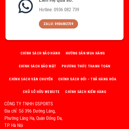
Liên Hệ qua số:
Hotline: 0936 082 739
ZALO: 0936082739
CHÍNH SÁCH BẢO HÀNH
HƯỚNG DẪN MUA HÀNG
CHÍNH SÁCH BẢO MẬT
PHƯƠNG THỨC THANH TOÁN
CHÍNH SÁCH VẬN CHUYỂN
CHÍNH SÁCH ĐỔI – TRẢ HÀNG HÓA
CHỦ SỞ HỮU WEBSITE
CHÍNH SÁCH KIỂM HÀNG
CÔNG TY TNHH GSPORTS
Địa chỉ: Số 396 Đường Láng,
Phường Láng Hạ, Quận Đống Đa,
TP. Hà Nội