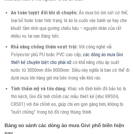
An toàn tuyệt đối khi di chuyển:
Áo mưa bộ ôm sát cơ thể,
loại bỏ hoàn toàn tình trạng tà áo bị cuốn vào bánh xe hay che
khuất tầm nhìn qua gương chiếu hậu – nguyên nhân của rất
nhiều vụ tai nạn đáng tiếc.
Khả năng chống thấm vượt trội:
Với công nghệ vải
Polyester phủ PU hoặc PVC cao cấp,
các dòng áo mưa Givi
thiết kế chuyên biệt cho phái nữ
có khả năng chịu áp suất
nước từ 3000mm đến 8000mm. Điều này nghĩa là bạn có thể đi
dưới mưa lớn hàng giờ mà bên trong vẫn khô ráo.
Tính thẩm mỹ và tôn dáng:
Khác với định kiến đồ bảo hộ là
thô kệch, Givi đã tinh chỉnh các mẫu thiết kế (như RRS04,
CRS01) với đai chỉnh eo, giúp chị em gọn gàng hơn, không bị
“nuốt chửng” trong bộ đồ rộng thùng thình.
Bảng so sánh các dòng áo mưa Givi phổ biến hiện
nay