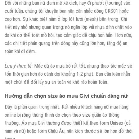
Đối với những bạn nữ đam mê xê dịch, hay đi phượt (touring) vào
cuối tuần, chúng tôi khuyên bạn nên cân nhắc dòng CRS01 hoặc
cao hơn. Sự khác biệt nằm ở lớp lót lưới (mesh) bên trong. Chi
tiết này nhỏ nhưng quan trọng: nó ngăn lớp vải nhựa dính chặt vào
da khi cơ thể toát mồ hôi, tạo cảm giác dễ chịu hơn hẳn. Hơn nữa,
các chi tiết phản quang trên dòng này cũng lớn hơn, tăng độ an
toàn khi đi đêm.
Lưu ý thực tế:
Mặc dù áo mưa bộ rất tốt, nhưng thao tác mặc sẽ
tốn thời gian hơn áo cánh dơi khoảng 1-2 phút. Bạn cần kiên nhẫn
một chút để đổi lấy sự an toàn và khô ráo hoàn toàn.
Hướng dẫn chọn size áo mưa Givi chuẩn dáng nữ
Đây là phần quan trọng nhất. Rất nhiều khách hàng nữ mua hàng
online bị rộng thùng thình do chọn theo size quần áo thông
thường. Áo mưa Givi thường được thiết kế theo form Unisex (cả
nam và nữ) hoặc form Châu Âu, nên kích thước sẽ lớn hơn đồ thời