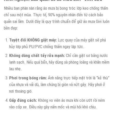
Nhiều bạn phàn nàn rằng áo mưa bị bong tróc lớp keo chống thấm
chỉ sau một mùa. Thực tế, 90% nguyên nhân đến từ cách bảo
quản sai lầm. Dưới đây là quy trình chuẩn để giữ áo mưa Givi luôn
bền đẹp:
Tuyệt đối KHÔNG giặt máy:
Lực quay của máy giặt sẽ phá
hủy lớp phủ PU/PVC chống thấm ngay lập tức.
Không dùng chất tẩy rửa mạnh:
Chỉ cần giặt sơ bằng nước
lạnh sạch. Nếu quá bẩn, hãy dùng xà phòng loãng và khăn mềm
lau nhẹ.
Phơi trong bóng râm:
Ánh nắng trực tiếp mặt trời là “kẻ thù”
của nhựa và vải dù, làm chúng bị giòn và nứt gãy. Hãy phơi ở
nơi thoáng gió.
Gấp đúng cách:
Không vo viên áo mưa khi còn ướt rồi ném
vào cốp xe. Điều này gây nấm mốc và mùi hôi khó chịu.