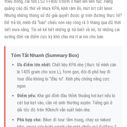
triệu đồng, cái tên LS2 FF800 Storm II hiện lên liên tục. Hãng
quảng cáo đủ thứ về nhựa KPA, kính râm ẩn, mút lót cắt laser.
Nhưng những thông số đó giải quyết được gì trên đường thực tế?
Để trả lời, mình đã “bào” chiếc nón này ròng rã 3 tháng qua đủ thời
tiết mưa nắng. Tôi sẽ kể hết những gì tôi biết về nó, từ những cái
sướng đến vài điểm cực kỳ khó chịu mà ít ai nói cho bạn.
Tóm Tắt Nhanh (Summary Box)
Ưu điểm lớn nhất:
Chất liệu KPA nhẹ (thực tế mình cân
là 1435 gram cho size L), form gọn, đội đi phố hay đi
tour đều không bị “đầu to”. Kính phụ chống nắng cực
ngon.
Điểm yếu:
Khe gió đỉnh đầu thỉnh thoảng hơi kẹt nếu bị
cát bụi kẹt vào, cần vệ sinh thường xuyên. Tiếng gió ở
dải tốc độ trên 90km/h vẫn xuất hiện nhẹ.
Phù hợp cho:
Biker đi tour tầm trung, chạy xe naked
bike, sport city hoặc người cần một chiếc
mũ Fullface 2