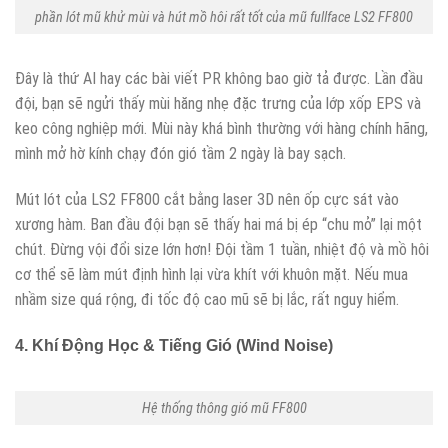
phần lót mũ khử mùi và hút mồ hôi rất tốt của mũ fullface LS2 FF800
Đây là thứ AI hay các bài viết PR không bao giờ tả được. Lần đầu
đội, bạn sẽ ngửi thấy mùi hăng nhẹ đặc trưng của lớp xốp EPS và
keo công nghiệp mới. Mùi này khá bình thường với hàng chính hãng,
mình mở hờ kính chạy đón gió tầm 2 ngày là bay sạch.
Mút lót của LS2 FF800 cắt bằng laser 3D nên ốp cực sát vào
xương hàm. Ban đầu đội bạn sẽ thấy hai má bị ép “chu mỏ” lại một
chút. Đừng vội đổi size lớn hơn! Đội tầm 1 tuần, nhiệt độ và mồ hôi
cơ thể sẽ làm mút định hình lại vừa khít với khuôn mặt. Nếu mua
nhầm size quá rộng, đi tốc độ cao mũ sẽ bị lắc, rất nguy hiểm.
4. Khí Động Học & Tiếng Gió (Wind Noise)
Hệ thống thông gió mũ FF800