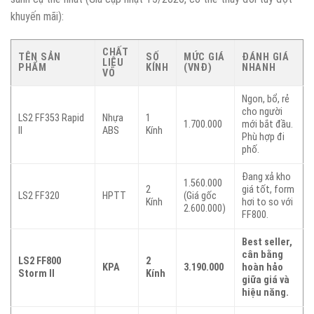
khuyến mãi):
CHẤT
TÊN SẢN
SỐ
MỨC GIÁ
ĐÁNH GIÁ
LIỆU
PHẨM
KÍNH
(VNĐ)
NHANH
VỎ
Ngon, bổ, rẻ
cho người
LS2 FF353 Rapid
Nhựa
1
1.700.000
mới bắt đầu.
II
ABS
Kính
Phù hợp đi
phố.
Đang xả kho
1.560.000
2
giá tốt, form
LS2 FF320
HPTT
(Giá gốc
Kính
hơi to so với
2.600.000)
FF800.
Best seller,
cân bằng
LS2 FF800
2
KPA
3.190.000
hoàn hảo
Storm II
Kính
giữa giá và
hiệu năng.