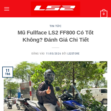
Bỏ
qua
0
nội
dung
TIN TỨC
Mũ Fullface LS2 FF800 Có Tốt
Không? Đánh Giá Chi Tiết
ĐĂNG VÀO
11/05/2026
BỞI
LS2STORE
11
Th5