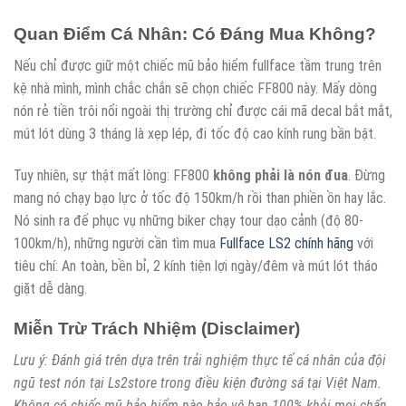
Quan Điểm Cá Nhân: Có Đáng Mua Không?
Nếu chỉ được giữ một chiếc mũ bảo hiểm fullface tầm trung trên
kệ nhà mình, mình chắc chắn sẽ chọn chiếc FF800 này. Mấy dòng
nón rẻ tiền trôi nổi ngoài thị trường chỉ được cái mã decal bắt mắt,
mút lót dùng 3 tháng là xẹp lép, đi tốc độ cao kính rung bần bật.
Tuy nhiên, sự thật mất lòng: FF800
không phải là nón đua
. Đừng
mang nó chạy bạo lực ở tốc độ 150km/h rồi than phiền ồn hay lắc.
Nó sinh ra để phục vụ những biker chạy tour dạo cảnh (độ 80-
100km/h), những người cần tìm mua
Fullface LS2 chính hãng
với
tiêu chí: An toàn, bền bỉ, 2 kính tiện lợi ngày/đêm và mút lót tháo
giặt dễ dàng.
Miễn Trừ Trách Nhiệm (Disclaimer)
Lưu ý: Đánh giá trên dựa trên trải nghiệm thực tế cá nhân của đội
ngũ test nón tại Ls2store trong điều kiện đường sá tại Việt Nam.
Không có chiếc mũ bảo hiểm nào bảo vệ bạn 100% khỏi mọi chấn