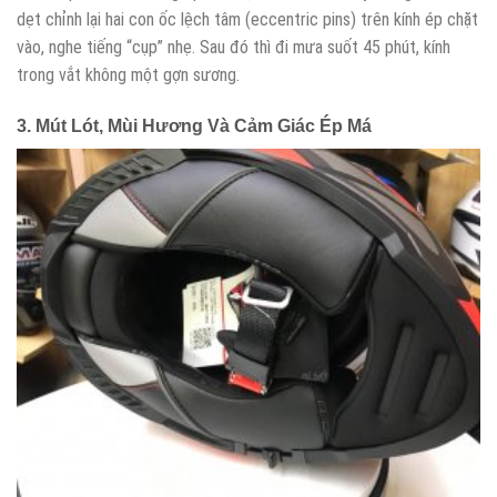
dẹt chỉnh lại hai con ốc lệch tâm (eccentric pins) trên kính ép chặt
vào, nghe tiếng “cụp” nhẹ. Sau đó thì đi mưa suốt 45 phút, kính
trong vắt không một gợn sương.
3. Mút Lót, Mùi Hương Và Cảm Giác Ép Má