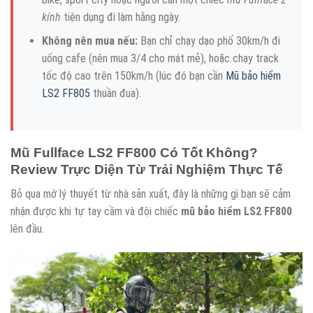
kính
tiện dụng đi làm hằng ngày.
Không nên mua nếu:
Bạn chỉ chạy dạo phố 30km/h đi
uống cafe (nên mua 3/4 cho mát mẻ), hoặc chạy track
tốc độ cao trên 150km/h (lúc đó bạn cần
Mũ bảo hiểm
LS2 FF805
thuần đua).
Mũ Fullface LS2 FF800 Có Tốt Không?
Review Trực Diện Từ Trải Nghiệm Thực Tế
Bỏ qua mớ lý thuyết từ nhà sản xuất, đây là những gì bạn sẽ cảm
nhận được khi tự tay cầm và đội chiếc
mũ bảo hiểm LS2 FF800
lên đầu.