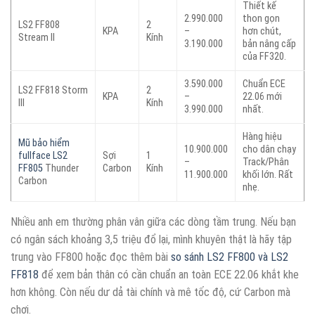
Thiết kế
2.990.000
thon gọn
LS2 FF808
2
KPA
–
hơn chút,
Stream II
Kính
3.190.000
bản nâng cấp
của FF320.
3.590.000
Chuẩn ECE
LS2 FF818 Storm
2
KPA
–
22.06 mới
III
Kính
3.990.000
nhất.
Hàng hiệu
Mũ bảo hiểm
10.900.000
cho dân chạy
fullface LS2
Sợi
1
–
Track/Phân
FF805
Thunder
Carbon
Kính
11.900.000
khối lớn. Rất
Carbon
nhẹ.
Nhiều anh em thường phân vân giữa các dòng tầm trung. Nếu bạn
có ngân sách khoảng 3,5 triệu đổ lại, mình khuyên thật là hãy tập
trung vào FF800 hoặc đọc thêm bài
so sánh LS2 FF800 và LS2
FF818
để xem bản thân có cần chuẩn an toàn ECE 22.06 khắt khe
hơn không. Còn nếu dư dả tài chính và mê tốc độ, cứ Carbon mà
chơi.