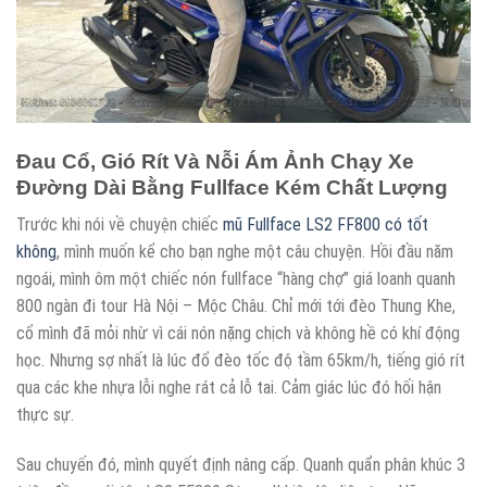
Đau Cổ, Gió Rít Và Nỗi Ám Ảnh Chạy Xe
Đường Dài Bằng Fullface Kém Chất Lượng
Trước khi nói về chuyện chiếc
mũ Fullface LS2 FF800 có tốt
không
, mình muốn kể cho bạn nghe một câu chuyện. Hồi đầu năm
ngoái, mình ôm một chiếc nón fullface “hàng chợ” giá loanh quanh
800 ngàn đi tour Hà Nội – Mộc Châu. Chỉ mới tới đèo Thung Khe,
cổ mình đã mỏi nhừ vì cái nón nặng chịch và không hề có khí động
học. Nhưng sợ nhất là lúc đổ đèo tốc độ tầm 65km/h, tiếng gió rít
qua các khe nhựa lỗi nghe rát cả lỗ tai. Cảm giác lúc đó hối hận
thực sự.
Sau chuyến đó, mình quyết định nâng cấp. Quanh quẩn phân khúc 3