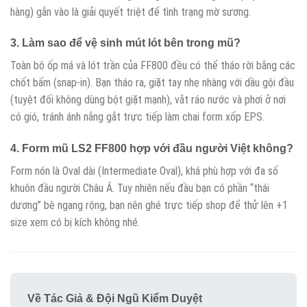
hàng) gắn vào là giải quyết triệt để tình trạng mờ sương.
3. Làm sao để vệ sinh mút lót bên trong mũ?
Toàn bộ ốp má và lót trần của FF800 đều có thể tháo rời bằng các
chốt bấm (snap-in). Bạn tháo ra, giặt tay nhẹ nhàng với dầu gội đầu
(tuyệt đối không dùng bột giặt mạnh), vắt ráo nước và phơi ở nơi
có gió, tránh ánh nắng gắt trực tiếp làm chai form xốp EPS.
4. Form mũ LS2 FF800 hợp với đầu người Việt không?
Form nón là Oval dài (Intermediate Oval), khá phù hợp với đa số
khuôn đầu người Châu Á. Tuy nhiên nếu đầu bạn có phần “thái
dương” bè ngang rộng, bạn nên ghé trực tiếp shop để thử lên +1
size xem có bị kích không nhé.
Về Tác Giả & Đội Ngũ Kiểm Duyệt