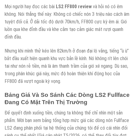
Mọi người hay đọc các bài
LS2 FF800 review
và hỏi nó có êm
không. Nói thẳng thế này: Không có chiếc nón 3 triệu nào cách âm
tuyệt đối cả. Ở dải tốc độ dưới 70km/h, FF800 cực kỳ êm ái. Gió
luồn qua khe đỉnh đầu và khe cằm tạo cảm giác mát rượi quanh
đỉnh đầu.
Nhưng khi mình thử kéo lên 82km/h ở đoạn đại lộ vắng, tiếng “ù ù”
bắt đầu xuất hiện quanh khu vực bản lề kính. Nó không rít lên chói
tai như nón rẻ tiền, mà là âm thanh trầm của gió xé ngang. Dù sao,
trong phân khúc giá này, mức độ hoàn thiện khí động học của
FF800 đã vượt ngoài kỳ vọng.
Bảng Giá Và So Sánh Các Dòng LS2 Fullface
Đang Có Mặt Trên Thị Trường
Để quyết định xuống tiền, chúng ta không thể chỉ nhìn một sản
phẩm. Mời bạn xem bảng tổng hợp mức giá các dòng nón Fullface
LS2 đang phân phối tại hệ thống của chúng tôi để có cái nhìn đối
sánh cụ thể nhất (Giá cập nhật T5/2026, có thể thay đổi tùy đợt