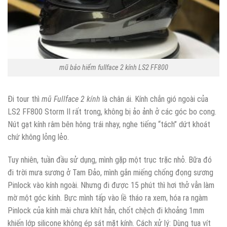
mũ bảo hiểm fullface 2 kính LS2 FF800
Đi tour thì
mũ Fullface 2 kính
là chân ái. Kính chắn gió ngoài của
LS2 FF800 Storm II rất trong, không bị ảo ảnh ở các góc bo cong.
Nút gạt kính râm bên hông trái nhạy, nghe tiếng “tách” dứt khoát
chứ không lỏng lẻo.
Tuy nhiên, tuần đầu sử dụng, mình gặp một trục trặc nhỏ. Bữa đó
đi trời mưa sương ở Tam Đảo, mình gắn miếng chống đọng sương
Pinlock vào kính ngoài. Nhưng đi được 15 phút thì hơi thở vẫn làm
mờ một góc kính. Bực mình tấp vào lề tháo ra xem, hóa ra ngàm
Pinlock của kính mài chưa khít hẳn, chốt chệch đi khoảng 1mm
khiến lớp silicone không ép sát mặt kính. Cách xử lý: Dùng tua vít