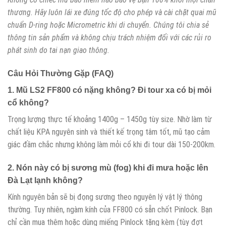
thương. Hãy luôn lái xe đúng tốc độ cho phép và cài chặt quai mũ
chuẩn D-ring hoặc Micrometric khi di chuyển. Chúng tôi chia sẻ
thông tin sản phẩm và không chịu trách nhiệm đối với các rủi ro
phát sinh do tai nạn giao thông.
Câu Hỏi Thường Gặp (FAQ)
1. Mũ LS2 FF800 có nặng không? Đi tour xa có bị mỏi
cổ không?
Trọng lượng thực tế khoảng 1400g – 1450g tùy size. Nhờ làm từ
chất liệu KPA nguyên sinh và thiết kế trọng tâm tốt, mũ tạo cảm
giác đầm chắc nhưng không làm mỏi cổ khi đi tour dài 150-200km.
2. Nón này có bị sương mù (fog) khi đi mưa hoặc lên
Đà Lạt lạnh không?
Kính nguyên bản sẽ bị đọng sương theo nguyên lý vật lý thông
thường. Tuy nhiên, ngàm kính của FF800 có sẵn chốt Pinlock. Bạn
chỉ cần mua thêm hoặc dùng miếng Pinlock tặng kèm (tùy đợt