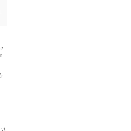
.
ặc
ẫn
ản
 và