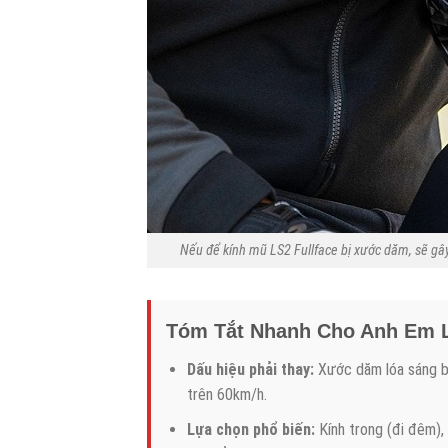
Nếu để kính mũ LS2 Fullface bị xước dăm, sẽ gây 
Tóm Tắt Nhanh Cho Anh Em 
Dấu hiệu phải thay:
Xước dăm lóa sáng ban
trên 60km/h.
Lựa chọn phổ biến:
Kính trong (đi đêm),