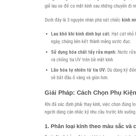
giẻ lau xe để cọ mặt kính sau những chuyến đi 
Dưới đây là 3 nguyên nhân phá nát chiếc
kính m
Lau khô khi kính dính bụi cát:
Hạt cát nhỏ l
ngày, chúng liên kết thành mảng xước đục.
Sử dụng hóa chất tẩy rửa mạnh:
Nước rửa 
và chống tia UV trên bề mặt kính.
Lão hóa tự nhiên từ tia UV:
Dù dùng kỹ đến 
sẽ bắt đầu ố vàng và giòn hơn.
Giải Pháp: Cách Chọn Phụ Kiện
Khi đã xác định phải thay kính, việc chọn đúng lo
người dùng cân nhắc kỹ nhu cầu trước khi xuốn
1. Phân loại kính theo màu sắc và