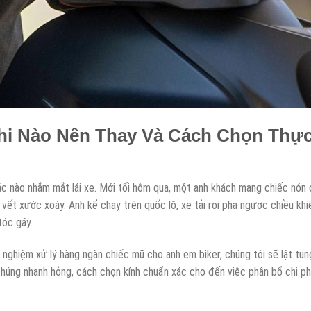
Khi Nào Nên Thay Và Cách Chọn Thự
c nào nhắm mắt lái xe. Mới tối hôm qua, một anh khách mang chiếc nón 
t vết xước xoáy. Anh kể chạy trên quốc lộ, xe tải rọi pha ngược chiều khi
tóc gáy.
h nghiệm xử lý hàng ngàn chiếc mũ cho anh em biker, chúng tôi sẽ lật tun
 chúng nhanh hỏng, cách chọn kính chuẩn xác cho đến việc phân bổ chi ph