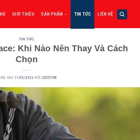
CHỦ
GIỚI THIỆU
SẢN PHẨM
TIN TỨC
LIÊN HỆ
TIN TỨC
face: Khi Nào Nên Thay Và Cách
Chọn
ĂNG VÀO
11/05/2026
BỞI
LS2STORE