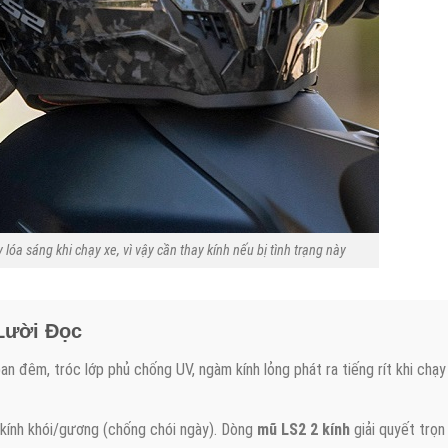
lóa sáng khi chạy xe, vì vậy cần thay kính nếu bị tình trạng này
Lười Đọc
 đêm, tróc lớp phủ chống UV, ngàm kính lỏng phát ra tiếng rít khi chạy
 kính khói/gương (chống chói ngày). Dòng
mũ LS2 2 kính
giải quyết trọn