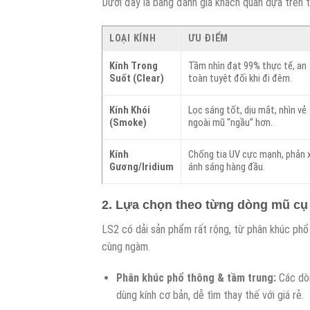
Dưới đây là bảng đánh giá khách quan dựa trên t
LOẠI KÍNH
ƯU ĐIỂM
Kính Trong
Tầm nhìn đạt 99% thực tế, an
Suốt (Clear)
toàn tuyệt đối khi đi đêm.
Kính Khói
Lọc sáng tốt, dịu mắt, nhìn vẻ
(Smoke)
ngoài mũ “ngầu” hơn.
Kính
Chống tia UV cực mạnh, phản 
Gương/Iridium
ánh sáng hàng đầu.
2. Lựa chọn theo từng dòng mũ cụ
LS2 có dải sản phẩm rất rộng, từ phân khúc phổ
cùng ngàm.
Phân khúc phổ thông & tầm trung:
Các dòn
dùng kính cơ bản, dễ tìm thay thế với giá rẻ.