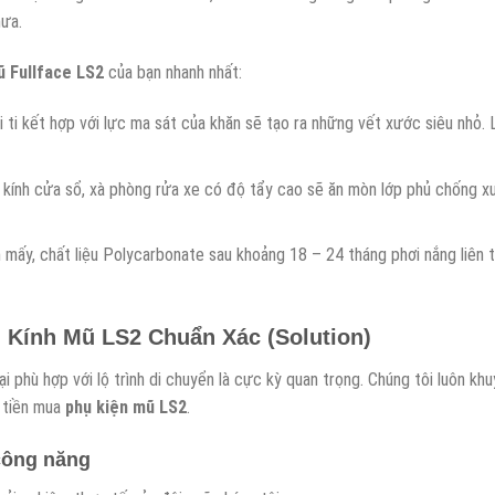
mưa.
ũ Fullface LS2
của bạn nhanh nhất:
i ti kết hợp với lực ma sát của khăn sẽ tạo ra những vết xước siêu nhỏ. 
kính cửa sổ, xà phòng rửa xe có độ tẩy cao sẽ ăn mòn lớp phủ chống x
mấy, chất liệu Polycarbonate sau khoảng 18 – 24 tháng phơi nắng liên 
 Kính Mũ LS2 Chuẩn Xác (Solution)
ại phù hợp với lộ trình di chuyển là cực kỳ quan trọng. Chúng tôi luôn kh
g tiền mua
phụ kiện mũ LS2
.
 công năng