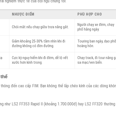
rải nghiệm thực tế của đội ngũ chúng tôi:
NHƯỢC ĐIỂM
PHÙ HỢP CHO
Người chạy xe đêm, chạy
Chói mắt nếu chạy giữa trưa nắng gắt.
phố hằng ngày.
Giảm khoảng 25-30% tầm nhìn khi đi
Touring ban ngày, dạo ph
đường không có đèn đường.
hoàng hôn.
xạ
Cực kỳ nguy hiểm khi đi đêm, dễ lộ vết
Chạy track, đi tour nắng g
xước hơn kính trong.
sa mạc/ven biển.
 thể
 thông đến cao cấp FIM. Bạn không thể lắp chéo kính của các dòng khô
g như LS2 FF353 Rapid II (khoảng 1.700.000đ) hay LS2 FF320 thường