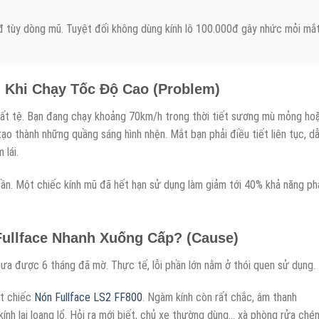
tùy dòng mũ. Tuyệt đối không dùng kính lô 100.000đ gây nhức mỏi mắt
Khi Chạy Tốc Độ Cao (Problem)
ất tệ. Bạn đang chạy khoảng 70km/h trong thời tiết sương mù mỏng ho
ạo thành những quầng sáng hình nhện. Mắt bạn phải điều tiết liên tục, d
 lái.
hần. Một chiếc kính mũ đã hết hạn sử dụng làm giảm tới 40% khả năng ph
Fullface Nhanh Xuống Cấp? (Cause)
hưa được 6 tháng đã mờ. Thực tế, lỗi phần lớn nằm ở thói quen sử dụng.
ột chiếc
Nón Fullface LS2 FF800
. Ngàm kính còn rất chắc, âm thanh
nh lại loang lổ. Hỏi ra mới biết, chủ xe thường dùng… xà phòng rửa chén