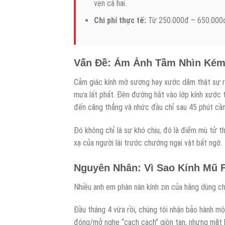
vẹn cả hai.
Chi phí thực tế:
Từ 250.000đ – 650.000đ 
Vấn Đề: Ám Ảnh Tầm Nhìn Kém 
Cảm giác kính mờ sương hay xước dăm thật sự r
mưa lất phất. Đèn đường hắt vào lớp kính xước t
đến căng thẳng và nhức đầu chỉ sau 45 phút cầm
Đó không chỉ là sự khó chịu, đó là điểm mù tử t
xạ của người lái trước chướng ngại vật bất ngờ.
Nguyên Nhân: Vì Sao Kính Mũ 
Nhiều anh em phàn nàn kính zin của hãng dùng c
Đầu tháng 4 vừa rồi, chúng tôi nhận bảo hành m
đóng/mở nghe “cạch cạch” giòn tan, nhưng mặt kí