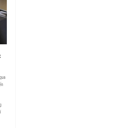
c
qua
ến
g
í