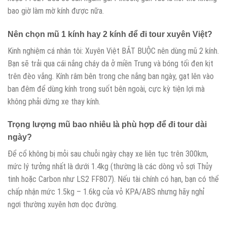
bao giờ làm mờ kính được nữa.
Nên chọn mũ 1 kính hay 2 kính để đi tour xuyên Việt?
Kinh nghiệm cá nhân tôi: Xuyên Việt BẮT BUỘC nên dùng mũ 2 kính.
Bạn sẽ trải qua cái nắng cháy da ở miền Trung và bóng tối đen kịt
trên đèo vắng. Kính râm bên trong che nắng ban ngày, gạt lên vào
ban đêm để dùng kính trong suốt bên ngoài, cực kỳ tiện lợi mà
không phải dừng xe thay kính.
Trọng lượng mũ bao nhiêu là phù hợp để đi tour dài
ngày?
Để cổ không bị mỏi sau chuỗi ngày chạy xe liên tục trên 300km,
mức lý tưởng nhất là dưới 1.4kg (thường là các dòng vỏ sợi Thủy
tinh hoặc Carbon như LS2 FF807). Nếu tài chính có hạn, bạn có thể
chấp nhận mức 1.5kg – 1.6kg của vỏ KPA/ABS nhưng hãy nghỉ
ngơi thường xuyên hơn dọc đường.