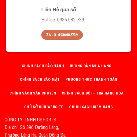
Liên Hệ qua số:
Hotline: 0936 082 739
ZALO: 0936082739
CHÍNH SÁCH BẢO HÀNH
HƯỚNG DẪN MUA HÀNG
CHÍNH SÁCH BẢO MẬT
PHƯƠNG THỨC THANH TOÁN
CHÍNH SÁCH VẬN CHUYỂN
CHÍNH SÁCH ĐỔI – TRẢ HÀNG HÓA
CHỦ SỞ HỮU WEBSITE
CHÍNH SÁCH KIỂM HÀNG
CÔNG TY TNHH GSPORTS
Địa chỉ: Số 396 Đường Láng,
Phường Láng Hạ, Quận Đống Đa,