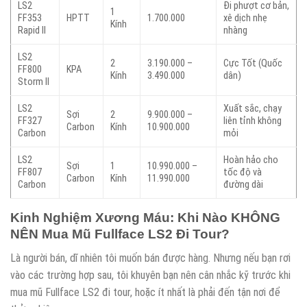
LS2
Đi phượt cơ bản,
1
FF353
HPTT
1.700.000
xê dịch nhẹ
Kính
Rapid II
nhàng
LS2
2
3.190.000 –
Cực Tốt (Quốc
FF800
KPA
Kính
3.490.000
dân)
Storm II
LS2
Xuất sắc, chạy
Sợi
2
9.900.000 –
FF327
liên tỉnh không
Carbon
Kính
10.900.000
Carbon
mỏi
LS2
Hoàn hảo cho
Sợi
1
10.990.000 –
FF807
tốc độ và
Carbon
Kính
11.990.000
Carbon
đường dài
Kinh Nghiệm Xương Máu: Khi Nào KHÔNG
NÊN Mua Mũ Fullface LS2 Đi Tour?
Là người bán, dĩ nhiên tôi muốn bán được hàng. Nhưng nếu bạn rơi
vào các trường hợp sau, tôi khuyên bạn nên cân nhắc kỹ trước khi
mua mũ Fullface LS2 đi tour, hoặc ít nhất là phải đến tận nơi để