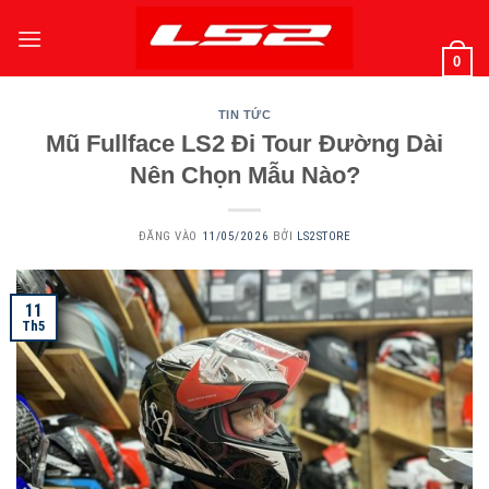
Bỏ
qua
0
nội
dung
TIN TỨC
Mũ Fullface LS2 Đi Tour Đường Dài
Nên Chọn Mẫu Nào?
ĐĂNG VÀO
11/05/2026
BỞI
LS2STORE
11
Th5