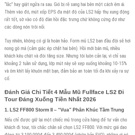
“lắc” hay giật ngửa ra sau. Gió bị rẽ sang hai bên một cách êm ái.
Thêm vào đó, mút xốp EPS đa mật độ của LS2 hấp thụ xung động
rất tốt, sờ vào có độ đàn hồi đặc trưng chứ không cứng đơ như
các dòng nón trôi nổi.
Tuy nhiên, không có gì là hoàn hảo. Form mũ LS2 ban đầu đội sẽ hơi
nong gò má (cảm giác ép chặt hai bên). Hồi mới bán mũ, nhiều
khách kêu chật và đòi tăng size. Nhưng tôi luôn cản lại, vì chỉ sau
khoảng 2 tuần sử dụng, lớp mút này sẽ xẹp xuống khoảng 10-15%
và ôm khít lấy khuôn mặt bạn, đảm bảo an toàn tối đa khi xảy ra sự
cố.
Đánh Giá Chi Tiết 4 Mẫu Mũ Fullface LS2 Đi
Tour Đáng Xuống Tiền Nhất 2026
1. LS2 FF800 Storm II – “Vua” Phân Khúc Tầm Trung
Nếu chỉ được giữ lại một chiếc mũ trong cửa hàng để tư vấn cho
khách đi tour, tôi chắc chắn sẽ chọn LS2 FF800. Với mức giá dao
động từ 3.190.000đ đến 3.490.000đ (phiên bản EVO), những gì nó