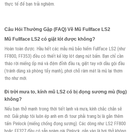
thực tế để bạn trải nghiệm.
Câu Hỏi Thường Gặp (FAQ) Về Mũ Fullface LS2
Mũ Fullface LS2 có giặt lót được không?
Hoàn toàn được. Hầu hết các mẫu mũ bảo hiểm Fullface LS2 (như
FF800, FF353) đều có thiết kế lớp lót dạng nút bấm. Bạn chỉ cần
tháo rời miếng ốp má và đệm đỉnh đầu ra, giặt tay với dầu gội đầu
(tránh dùng xà phòng tẩy mạnh), phơi chỗ râm mát là mũ lại thơm
tho như mới.
Đi trời mưa to, kính mũ LS2 có bị đọng sương mù (fog)
không?
Nếu bạn thở mạnh trong thời tiết lạnh và mưa, kính chắc chắn sẽ
mờ. Giải pháp tôi luôn ép anh em đi tour phải trang bị là gắn thêm
tấm Pinlock (miếng chống đọng sương). Các dòng như LS2 FF800
hoặc FF327 đều có sẵn ngàm gài Pinlock, gắn vào là hơi thở không