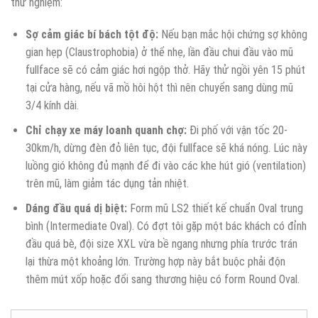
thử nghiệm:
Sợ cảm giác bí bách tột độ:
Nếu bạn mắc hội chứng sợ không
gian hẹp (Claustrophobia) ở thể nhẹ, lần đầu chui đầu vào mũ
fullface sẽ có cảm giác hơi ngộp thở. Hãy thử ngồi yên 15 phút
tại cửa hàng, nếu vã mồ hôi hột thì nên chuyển sang dùng mũ
3/4 kính dài.
Chỉ chạy xe máy loanh quanh chợ:
Đi phố với vận tốc 20-
30km/h, dừng đèn đỏ liên tục, đội fullface sẽ khá nóng. Lúc này
luồng gió không đủ mạnh để đi vào các khe hút gió (ventilation)
trên mũ, làm giảm tác dụng tản nhiệt.
Dáng đầu quá dị biệt:
Form mũ LS2 thiết kế chuẩn Oval trung
bình (Intermediate Oval). Có đợt tôi gặp một bác khách có đỉnh
đầu quá bè, đội size XXL vừa bề ngang nhưng phía trước trán
lại thừa một khoảng lớn. Trường hợp này bắt buộc phải độn
thêm mút xốp hoặc đổi sang thương hiệu có form Round Oval.