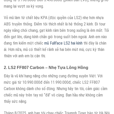
mang lại vượt xa kỳ vọng.
Vỏ mũ làm từ chất liệu KPA (độc quyền của LS2) nhẹ hơn nhựa
ABS truyền thống. Điểm tôi thích nhất là hệ thống 2 kính. Đi tour
ngày nắng chói chang, gạt kính râm bên trong xuống là êm mắt. Tối
đến gạt lên, dùng kính chắn gió trong suốt bên ngoài. Anh em nào
đang tìm kiếm một chiếc
mũ Fullface LS2 hai kính
thì đây là chân
ái. Hơn nữa, mũ có thiết kế rãnh xẻ hai bên mút má, cực kỳ thân
thiện với anh em bị cận thị.
2. LS2 FF807 Carbon – Nhẹ Tựa Lông Hồng
Đây là vũ khí hạng nặng cho những cung đường xuyên Việt. Với
mức giá từ 10.990.000đ đến 11.990.000đ, chiếc LS2 FF807
Carbon không dành cho số đông. Nhưng hãy tin tôi, cảm giác cầm
chiếc mũ này trên tay nó “đã” vô cùng. Bạn hầu như không cảm
thấy sức nặng.
Tháng 8/2025, anh bạn tôi chạy chiếc Triumph Tiger bào từ Hà Nội