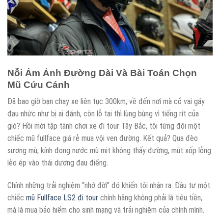
Nỗi Ám Ảnh Đường Dài Và Bài Toán Chọn
Mũ Cứu Cánh
Đã bao giờ bạn chạy xe liên tục 300km, về đến nơi mà cổ vai gáy
đau nhức như bị ai đánh, còn lỗ tai thì lùng bùng vì tiếng rít của
gió? Hồi mới tập tành chơi xe đi tour Tây Bắc, tôi từng đội một
chiếc mũ fullface giá rẻ mua vội ven đường. Kết quả? Qua đèo
sương mù, kính đọng nước mù mịt không thấy đường, mút xốp lỏng
lẻo ép vào thái dương đau điếng.
Chính những trải nghiệm “nhớ đời” đó khiến tôi nhận ra: Đầu tư một
chiếc
mũ Fullface LS2 đi tour
chính hãng không phải là tiêu tiền,
mà là mua bảo hiểm cho sinh mạng và trải nghiệm của chính mình.