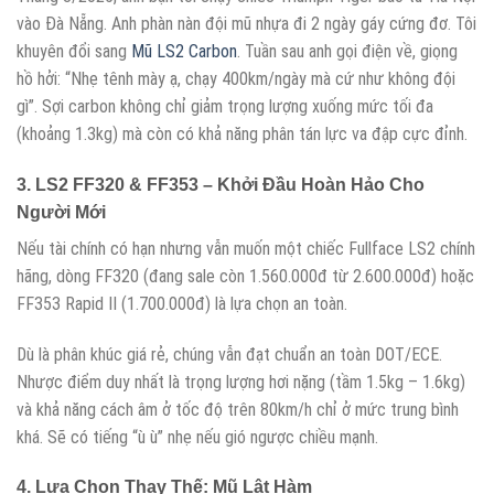
vào Đà Nẵng. Anh phàn nàn đội mũ nhựa đi 2 ngày gáy cứng đơ. Tôi
khuyên đổi sang
Mũ LS2 Carbon
. Tuần sau anh gọi điện về, giọng
hồ hởi: “Nhẹ tênh mày ạ, chạy 400km/ngày mà cứ như không đội
gì”. Sợi carbon không chỉ giảm trọng lượng xuống mức tối đa
(khoảng 1.3kg) mà còn có khả năng phân tán lực va đập cực đỉnh.
3. LS2 FF320 & FF353 – Khởi Đầu Hoàn Hảo Cho
Người Mới
Nếu tài chính có hạn nhưng vẫn muốn một chiếc Fullface LS2 chính
hãng, dòng FF320 (đang sale còn 1.560.000đ từ 2.600.000đ) hoặc
FF353 Rapid II (1.700.000đ) là lựa chọn an toàn.
Dù là phân khúc giá rẻ, chúng vẫn đạt chuẩn an toàn DOT/ECE.
Nhược điểm duy nhất là trọng lượng hơi nặng (tầm 1.5kg – 1.6kg)
và khả năng cách âm ở tốc độ trên 80km/h chỉ ở mức trung bình
khá. Sẽ có tiếng “ù ù” nhẹ nếu gió ngược chiều mạnh.
4. Lựa Chọn Thay Thế: Mũ Lật Hàm