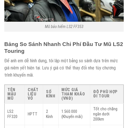
Mũ bảo hiểm LS2 FF353
Bảng So Sánh Nhanh Chi Phí Đầu Tư Mũ LS2
Touring
Để anh em dễ hình dung, tôi lập một bảng so sánh dựa trên mức
giá niêm yết hiện tại. Lưu ý giá có thể thay đổi nhẹ tùy chương
trình khuyến mãi.
TÊN
CHẤT
MỨC GIÁ
SỐ
ĐỘ PHÙ HỢP
MẪU
LIỆU
THAM KHẢO
KÍNH
ĐI TOUR
MŨ
VỎ
(VNĐ)
Tốt cho chặng
LS2
2
1.560.000
HPTT
ngắn dưới
FF320
Kính
(Khuyến mãi)
200km