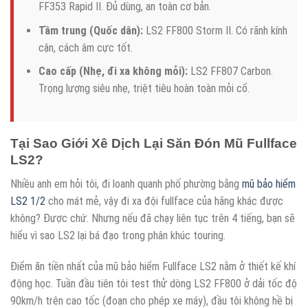
FF353 Rapid II. Đủ dùng, an toàn cơ bản.
Tầm trung (Quốc dân):
LS2 FF800 Storm II. Có rãnh kính
cận, cách âm cực tốt.
Cao cấp (Nhẹ, đi xa không mỏi):
LS2 FF807 Carbon.
Trọng lượng siêu nhẹ, triệt tiêu hoàn toàn mỏi cổ.
Tại Sao Giới Xê Dịch Lại Săn Đón Mũ Fullface
LS2?
Nhiều anh em hỏi tôi, đi loanh quanh phố phường bằng
mũ bảo hiểm
LS2 1/2
cho mát mẻ, vậy đi xa đội fullface của hãng khác được
không? Được chứ. Nhưng nếu đã chạy liên tục trên 4 tiếng, bạn sẽ
hiểu vì sao LS2 lại bá đạo trong phân khúc touring.
Điểm ăn tiền nhất của mũ bảo hiểm Fullface LS2 nằm ở thiết kế khí
động học. Tuần đầu tiên tôi test thử dòng LS2 FF800 ở dải tốc độ
90km/h trên cao tốc (đoạn cho phép xe máy), đầu tôi không hề bị